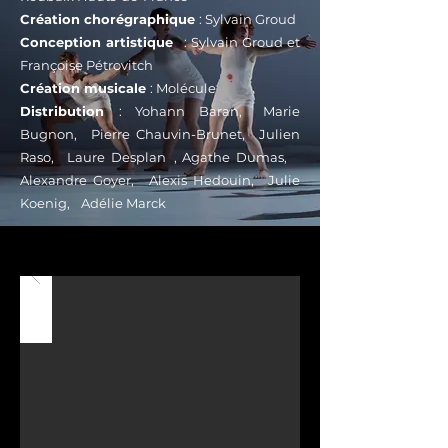
Création chorégraphique
: Sylvain Groud
Conception artistique
: Sylvain Groud et
Françoise Pétrovitch
Création musicale
: Molécule
Distribution
: Yohann Baran, Marie
Bugnon, Pierre Chauvin-Brunet, Julien
Raso, Laure Desplan , Agathe Dumas,
Alexandre Goyer, Alexis Hedouin, Julie
Koenig, Adélie Marck