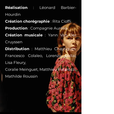
Réalisation
: Léonard Barbier-
Hourdin
Création chorégraphie
: Rita Cioffi
Production
: Compagnie Aurélia
Création musicale
: Yann Van Der
Cruyssen
Distribution
: Matthieu Chayrigues,
Francesco Colaleo, Lorenzo Dallai,
Lisa Fleury,
Coralie Meinguet, Matthieu Patarozzi,
Mathilde Roussin