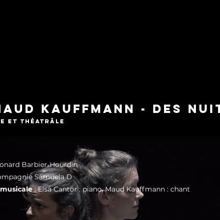
aud Kauffmann - Des nui
le et théatrâle
éonard Barbier-Hourdin
ompagnie Samuela D
 musicale
: Elsa Cantor : piano, Maud Kauffmann : chant