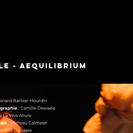
e - aequilibrium
éonard Barbier-Hourdin
égraphie
: Camille Dewaele
e La Vive Allure
cale
: Mathieu Calmelet
Camille Dewaele