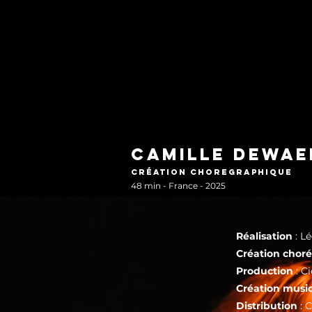
Camille dewael
création choregraphique
48 min - France - 2025
Réalisation
: L
Création chor
Production
: Ci
Création musi
Distribution
: 