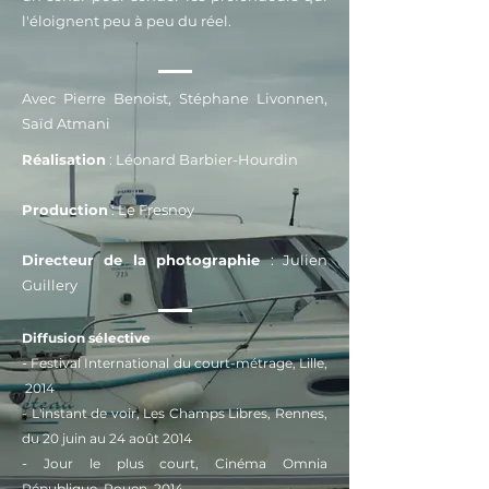
l'éloignent peu à peu du réel.
Avec Pierre Benoist, Stéphane Livonnen,
Saïd Atmani
Réalisation
: Léonard Barbier-Hourdin
Production
: Le Fresnoy
Directeur de la photographie
: Julien
Guillery
Di
ffusion sélective
-
Festival International du court-métrage, Lille,
2014
- L'insta
nt
de voir, L
es Champs Libres, Rennes,
du 20 juin au 24 août 2014
-
Jour le plus court, Cinéma Omnia
République, Rouen, 2014